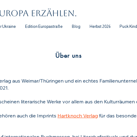
uropa erzählen.
er Ukraine
Edition Europastraße
Blog
Herbst 2026
Puck Kin
Über uns
erlag aus Weimar/Thüringen und ein echtes Familienunterne
2021.
cheinen literarische Werke vor allem aus den Kulturräumen 
ehören auch die Imprints
Hartknoch Verlag
für das besonde
uf internationalen Buchmessen, bei Literaturfestivals und d