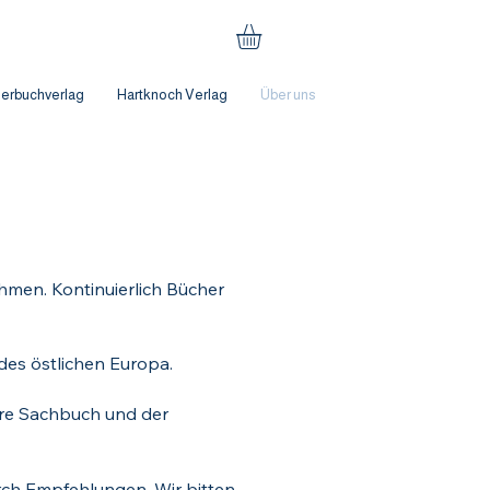
derbuchverlag
Hartknoch Verlag
Über uns
hmen. Kontinuierlich Bücher
des östlichen Europa.
re Sachbuch und der
urch Empfehlungen. Wir bitten