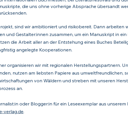
nuskripte, die uns ohne vorherige Absprache übersandt werd
urücksenden.
Projekt, sind wir ambitioniert und risikobereit. Dann arbeiten
nen und Gestalter:innen zusammen, um ein Manuskript in ein 
zen die Arbeit aller an der Entstehung eines Buches Beteili
ngfristig angelegte Kooperationen.
er organisieren wir mit regionalen Herstellungspartnern. Un
den, nutzen am liebsten Papiere aus umweltfreundlichen, so
irtschaftungen von Wäldern und streben mit unseren Herst
prozess an.
ournalist:in oder Blogger:in für ein Leseexemplar aus unser
-verlag.de
.