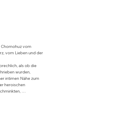
na Chornohuz vom 
z, vom Lieben und der 
rechlich, als ob die 
hrieben wurden, 
ner intimen Nähe zum 
er heroischen 
chminkten, 
den Lebenden verlangt.