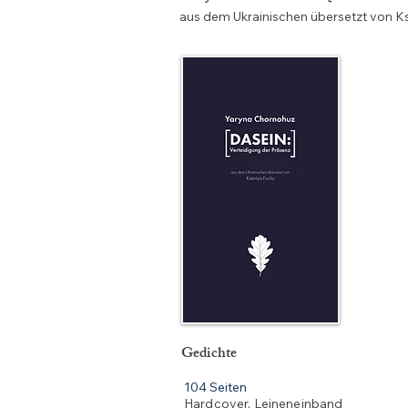
aus dem Ukrainischen übersetzt von K
Gedichte
104 Seiten
Hardcover, Leineneinband