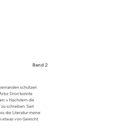
Band 2
niemanden schützen 
rtur Dron konnte 
en: » Nachdem die 
zu schreiben. Seit 
s die Literatur meine 
ei etwas von Gewicht 