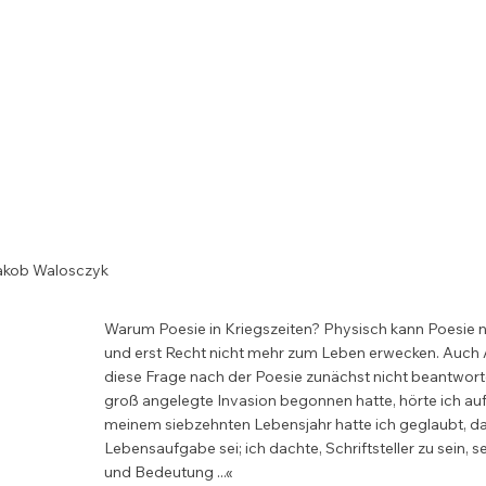
und dann doch nur auf einen zielen

meistens einen am Rand

Heute bist Du nicht dran, Entwarnung

(5. April 2022)
Jakob Walosczyk
Warum Poesie in Kriegszeiten? Physisch kann Poesie 
und erst Recht nicht mehr zum Leben erwecken. Auch A
diese Frage nach der Poesie zunächst nicht beantwort
groß angelegte Invasion begonnen hatte, hörte ich auf 
meinem siebzehnten Lebensjahr hatte ich geglaubt, das
Lebensaufgabe sei; ich dachte, Schriftsteller zu sein, s
und Bedeutung ...«
