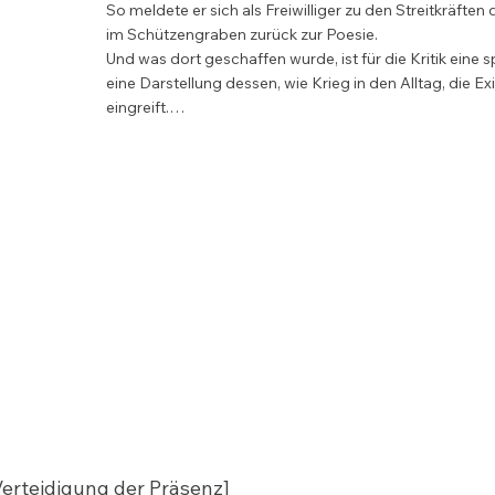
So meldete er sich als Freiwilliger zu den Streitkräften 
im Schützengraben zurück zur Poesie.

Und was dort geschaffen wurde, ist für die Kritik eine s
eine Darstellung dessen, wie Krieg in den Alltag, die Ex
eingreift.

Auch Artur Drons Gedichte werden zu einer Form der V
Selbsterlebten, des Mitteilens, Begreifens. Wir, die wir
Angriffskrieg nicht unmittelbar betroffen sind, haben es
Stimmungen, die Lebensumstände zu begreifen, denen
Ukraine ausgesetzt sind. Die Gedichte in ihrer Eindringl
uns sehr direkt und emotional.
Verteidigung der Präsenz]