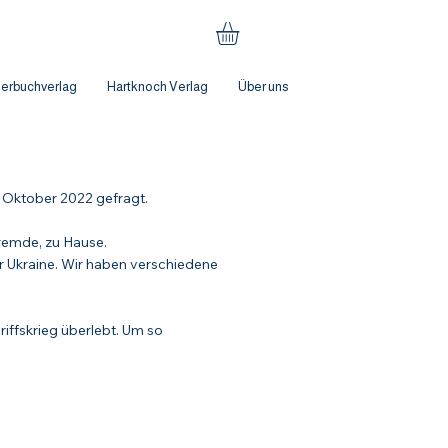
derbuchverlag
Hartknoch Verlag
Über uns
m Oktober 2022 gefragt.
Fremde, zu Hause.
er Ukraine. Wir haben verschiedene
iffskrieg überlebt. Um so