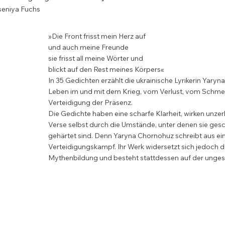
seniya Fuchs
»Die Front frisst mein Herz auf

und auch meine Freunde

sie frisst all meine Wörter und

blickt auf den Rest meines Körpers«

In 35 Gedichten erzählt die ukrainische Lyrikerin Yary
Leben im und mit dem Krieg, vom Verlust, vom Schmer
Verteidigung der Präsenz.

Die Gedichte haben eine scharfe Klarheit, wirken unzerb
Verse selbst durch die Umstände, unter denen sie gesc
gehärtet sind. Denn Yaryna Chornohuz schreibt aus ei
Verteidigungskampf. Ihr Werk widersetzt sich jedoch d
Mythenbildung und besteht stattdessen auf der unges
erschütternden Wahrheit darüber, was der Krieg von 