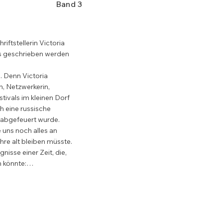
Band 3
ftstellerin Victoria 
s geschrieben werden 
 Denn Victoria 
n, Netzwerkerin, 
tivals im kleinen Dorf 
h eine russische 
 abgefeuert wurde.

 uns noch alles an 
re alt bleiben müsste. 
isse einer Zeit, die, 
 könnte:

en
