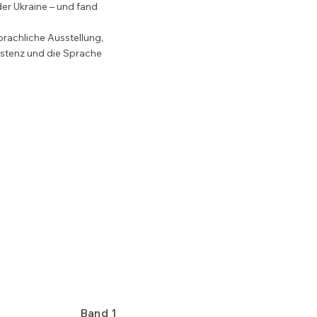
der Ukraine – und fand 
prachliche Ausstellung, 
istenz und die Sprache 
erarbeitung des 
 vom russischen 
 nicht immer leicht, die 
 die Menschen in der 
ichkeit erreichen auch 
Band 1