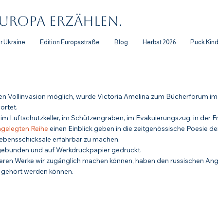
uropa erzählen.
er Ukraine
Edition Europastraße
Blog
Herbst 2026
Puck Kin
schen Vollinvasion möglich, wurde Victoria Amelina zum Bücherforum i
ortet.
im Luftschutzkeller, im Schützengraben, im Evakuierungszug, in der 
ngelegten Reihe
einen Einblick geben in die zeitgenössische Poesie d
Lebensschicksale erfahrbar zu machen.
 gebunden und auf Werkdruckpapier gedruckt.
 deren Werke wir zugänglich machen können, haben den russischen Angr
er gehört werden können.