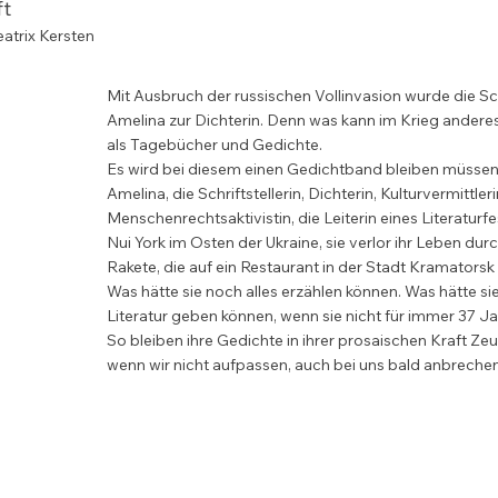
ft
atrix Kersten
Mit Ausbruch der russischen Vollinvasion wurde die Schri
Amelina zur Dichterin. Denn was kann im Krieg andere
als Tagebücher und Gedichte.

Es wird bei diesem einen Gedichtband bleiben müssen.
Amelina, die Schriftstellerin, Dichterin, Kulturvermittleri
Menschenrechtsaktivistin, die Leiterin eines Literaturfes
Nui York im Osten der Ukraine, sie verlor ihr Leben durc
Rakete, die auf ein Restaurant in der Stadt Kramatorsk
Was hätte sie noch alles erzählen können. Was hätte sie
Literatur geben können, wenn sie nicht für immer 37 Jah
So bleiben ihre Gedichte in ihrer prosaischen Kraft Zeugn
wenn wir nicht aufpassen, auch bei uns bald anbrechen
Alarm

Luftalarm im gesamten Land

Als würden sie jedes Mal alle von uns an die Wand stell