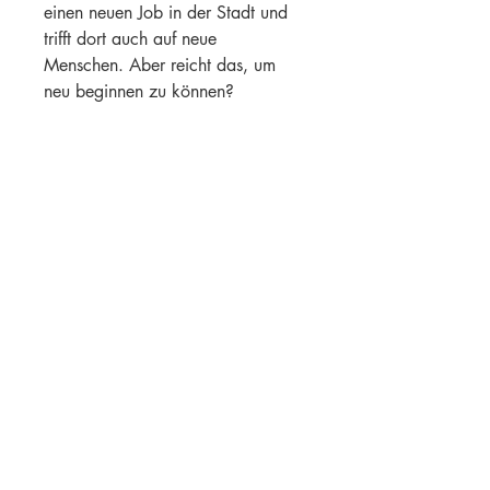
einen neuen Job in der Stadt und 
trifft dort auch auf neue 
Menschen. Aber reicht das, um 
neu beginnen zu können?
»Renette« ist eine Geschichte 
darüber, wie oft man sein Leben 
neu beginnen kann; eine 
Erzählung über Müdigkeit, 
Kapitalismus, Bewegung und 
Erstarrung. Und über einen 
Apfelbaum.
Barbara Klicka: Renette
aus dem Polnischen übersetzt von 
Lisa Palmes
128 Seiten, Hardcover
18 Euro