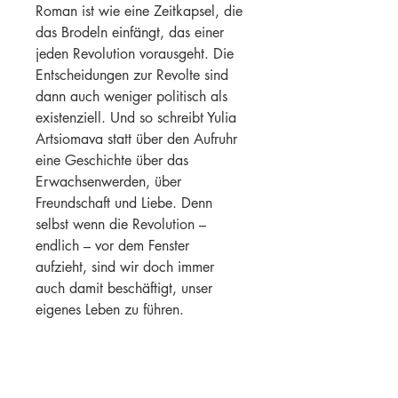
Roman ist wie eine Zeitkapsel, die 
das Brodeln einfängt, das einer 
jeden Revolution vorausgeht. Die 
Entscheidungen zur Revolte sind 
dann auch weniger politisch als 
existenziell. Und so schreibt Yulia 
Artsiomava statt über den Aufruhr 
eine Geschichte über das 
Erwachsenwerden, über 
Freundschaft und Liebe. Denn 
selbst wenn die Revolution – 
endlich – vor dem Fenster 
aufzieht, sind wir doch immer 
auch damit beschäftigt, unser 
eigenes Leben zu führen.
»Я и есть революция« / »Ich 
bin die Revolution« ist eine sehr 
ehrliche, sehr weibliche und auf 